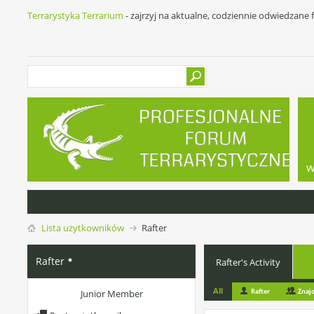
Terrarystyka Terrarium
- zajrzyj na aktualne, codziennie odwiedzane
w
Lista użytkowników
Rafter
Rafter
Rafter's Activity
All
Rafter
Znaj
Junior Member