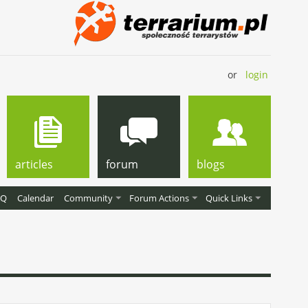
or
login
articles
forum
blogs
AQ
Calendar
Community
Forum Actions
Quick Links