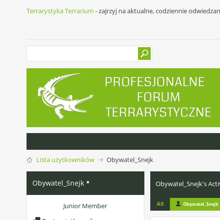
Terrarystyka Terrarium
- zajrzyj na aktualne, codziennie odwiedza
Lista użytkowników
Obywatel_Snejk
Obywatel_Snejk
Obywatel_Snejk's Acti
All
Obywatel_Snejk
Junior Member