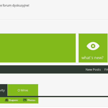
ne forum dyskusyjne!
what's new?
New Posts
F
vity
O Mnie
Znajomi
Photos