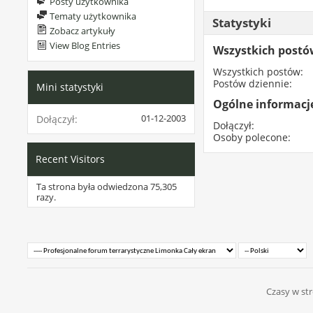
Posty użytkownika
Tematy użytkownika
Statystyki
Zobacz artykuły
View Blog Entries
Wszystkich post
Wszystkich postów
Postów dziennie
Mini statystyki
Ogólne informacj
01-12-2003
Dołączył
Dołączył
Osoby polecone
Recent Visitors
Ta strona była odwiedzona
75,305
razy.
Czasy w str