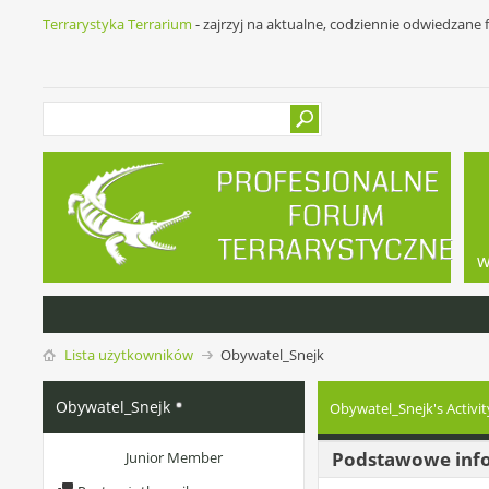
Terrarystyka Terrarium
- zajrzyj na aktualne, codziennie odwiedzane
w
Lista użytkowników
Obywatel_Snejk
Obywatel_Snejk
Obywatel_Snejk's Activit
Podstawowe inf
Junior Member