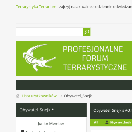
Terrarystyka Terrarium
- zajrzyj na aktualne, codziennie odwiedza
Lista użytkowników
Obywatel_Snejk
Obywatel_Snejk
Obywatel_Snejk's Acti
All
Obywatel_Snejk
Junior Member