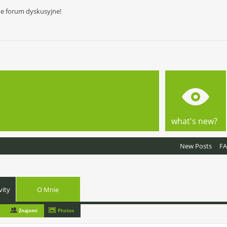
ne forum dyskusyjne!
what's new?
New Posts
F
vity
O Mnie
Znajomi
Photos