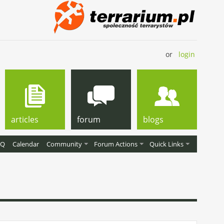
or
login
articles
forum
blogs
AQ
Calendar
Community
Forum Actions
Quick Links