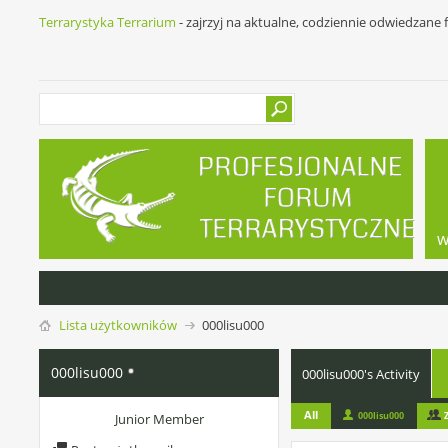
Terrarystyka Terrarium
- zajrzyj na aktualne, codziennie odwiedzane
w
Lista użytkowników
000lisu000
000lisu000
000lisu000's Activity
All
000lisu000
Junior Member