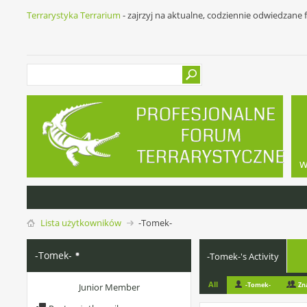
Terrarystyka Terrarium
- zajrzyj na aktualne, codziennie odwiedzane
w
Lista użytkowników
-Tomek-
-Tomek-
-Tomek-'s Activity
All
-Tomek-
Zn
Junior Member