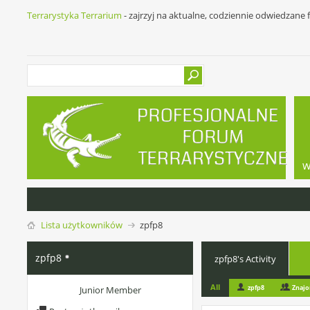
Terrarystyka Terrarium
- zajrzyj na aktualne, codziennie odwiedzane
w
Lista użytkowników
zpfp8
zpfp8
zpfp8's Activity
All
zpfp8
Znaj
Junior Member