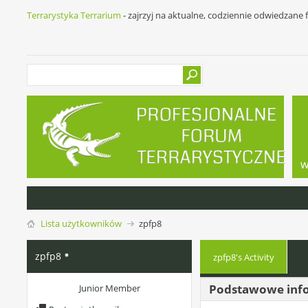
Terrarystyka Terrarium
- zajrzyj na aktualne, codziennie odwiedzane
w
Lista użytkowników
zpfp8
zpfp8
zpfp8's Activity
Podstawowe inf
Junior Member