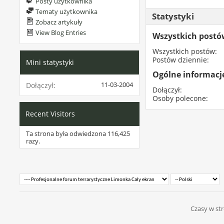
Posty użytkownika
Tematy użytkownika
Statystyki
Zobacz artykuły
View Blog Entries
Wszystkich post
Wszystkich postów
Postów dziennie
Mini statystyki
Ogólne informacj
11-03-2004
Dołączył
Dołączył
Osoby polecone
Recent Visitors
Ta strona była odwiedzona
116,425
razy.
Czasy w str