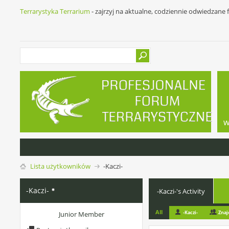
Terrarystyka Terrarium
- zajrzyj na aktualne, codziennie odwiedzane
w
Lista użytkowników
-Kaczi-
-Kaczi-
-Kaczi-'s Activity
All
-Kaczi-
Zna
Junior Member