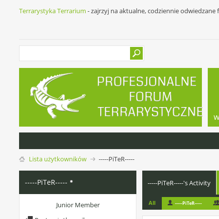
Terrarystyka Terrarium
- zajrzyj na aktualne, codziennie odwiedzane
w
Lista użytkowników
-----PiTeR-----
-----PiTeR-----
-----PiTeR-----'s Activity
All
-----PiTeR-----
Junior Member