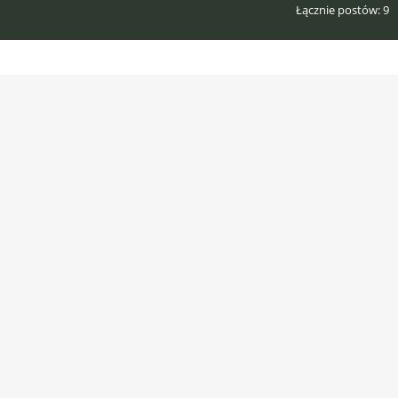
Łącznie postów
9
Posty
9