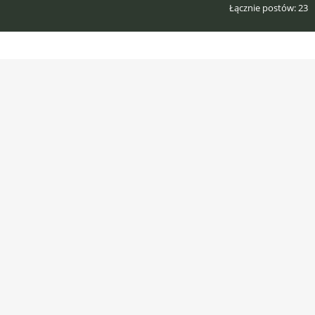
Łącznie postów
23
Posty
23