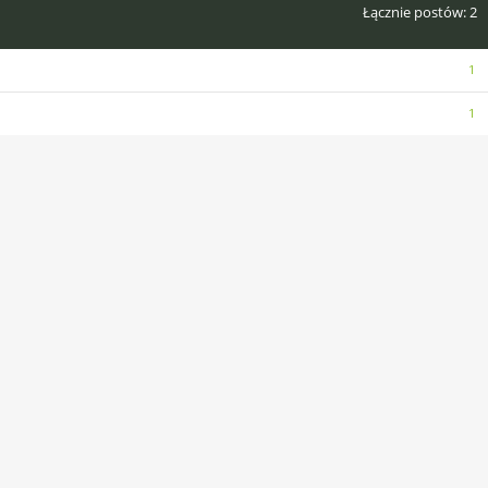
Łącznie postów
2
Posty
1
Posty
1