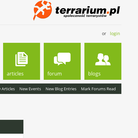
or
login
articles
forum
blogs
Articles
New Events
New Blog Entries
Mark Forums Read