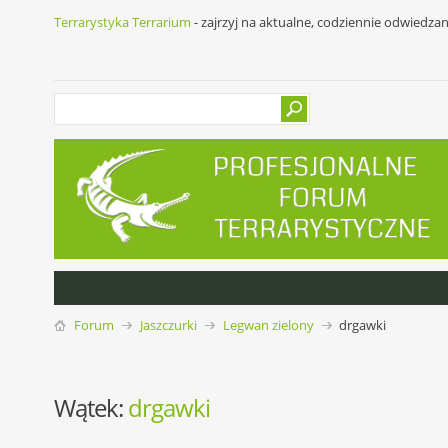
Terrarystyka Terrarium
- zajrzyj na aktualne, codziennie odwiedza
Forum
Jaszczurki
Legwan zielony
drgawki
Wątek:
drgawki