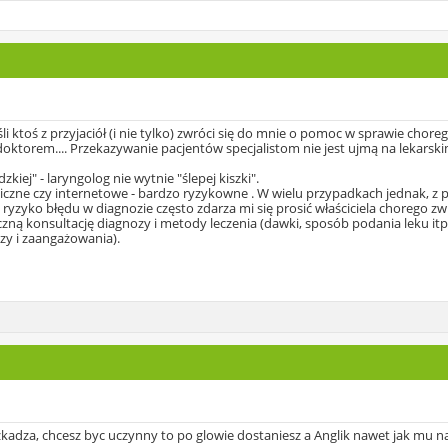
i ktoś z przyjaciół (i nie tylko) zwróci się do mnie o pomoc w sprawie chore
oktorem.... Przekazywanie pacjentów specjalistom nie jest ujmą na lekars
iej" - laryngolog nie wytnie "ślepej kiszki".
niczne czy internetowe - bardzo ryzykowne . W wielu przypadkach jednak, 
 ryzyko błędu w diagnozie często zdarza mi się prosić właściciela chorego zwi
iczną konsultację diagnozy i metody leczenia (dawki, sposób podania leku it
zy i zaangażowania).
kadza, chcesz byc uczynny to po glowie dostaniesz a Anglik nawet jak mu na