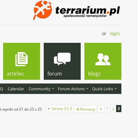
or
login
articles
forum
blogs
AQ
Calendar
Community
Forum Actions
Quick Links
Strona 3 z 3
1
2
3
ż wyniki od 21 do 25 z 25
Pierwszy