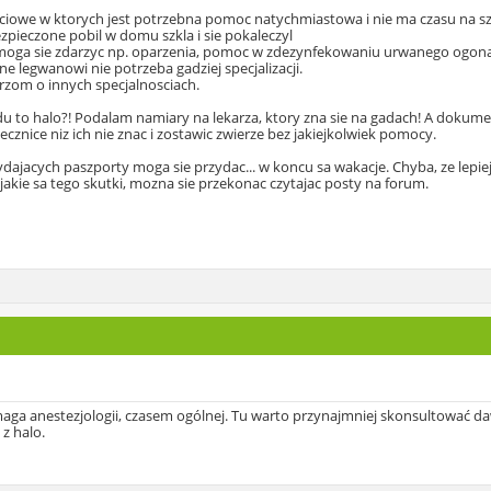
zyciowe w ktorych jest potrzebna pomoc natychmiastowa i nie ma czasu na szu
ezpieczone pobil w domu szkla i sie pokaleczyl
ore moga sie zdarzyc np. oparzenia, pomoc w zdezynfekowaniu urwanego ogon
e legwanowi nie potrzeba gadziej specjalizacji.
zom o innych specjalnosciach.
 to halo?! Podalam namiary na lekarza, ktory zna sie na gadach! A dokument
lecznice niz ich nie znac i zostawic zwierze bez jakiejkolwiek pomocy.
ydajacych paszporty moga sie przydac... w koncu sa wakacje. Chyba, ze lepi
akie sa tego skutki, mozna sie przekonac czytajac posty na forum.
ga anestezjologii, czasem ogólnej. Tu warto przynajmniej skonsultować dawk
 z halo.