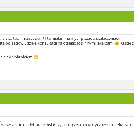
ale sa tez i miejscowe :P I te mialam na mysli piszac o skaleczeniach.
ista od gadow udziela konsultacji na odleglosc z innymi lekarzami
Kazde z
 sie z dr loktok'iem
.
 na szczescie niedobor nie byl duzy [te drgawki to faktycznie tezniczka] w k