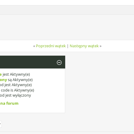
«
Poprzedni wątek
|
Następny wątek
»
e
jest
Aktywny(e)
kony
są
Aktywny(e)
d jest
Aktywny(e)
]
code is
Aktywny(e)
od jest
wyłączony
 na forum