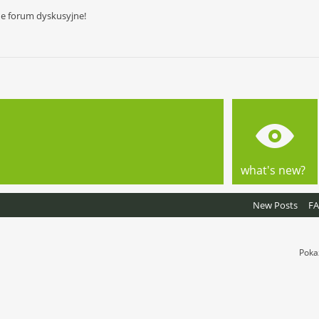
ne forum dyskusyjne!
what's new?
New Posts
F
Poka