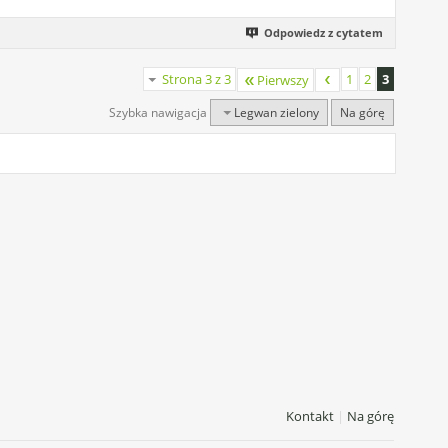
Odpowiedz z cytatem
Strona 3 z 3
1
2
3
Pierwszy
Szybka nawigacja
Legwan zielony
Na górę
Kontakt
|
Na górę