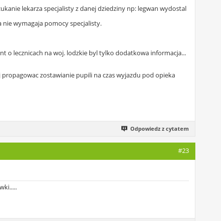
kanie lekarza specjalisty z danej dziedziny np: legwan wydostal
a nie wymagaja pomocy specjalisty.
 o lecznicach na woj. lodzkie byl tylko dodatkowa informacja...
ej propagowac zostawianie pupili na czas wyjazdu pod opieka
Odpowiedz z cytatem
#23
i.....