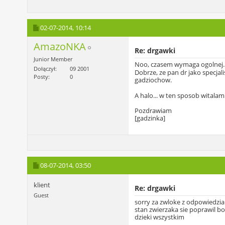
02-07-2014,
10:14
AmazoNKA
Re: drgawki
Junior Member
Noo, czasem wymaga ogolnej... 
Dołączył
09 2001
Dobrze, ze pan dr jako specjal
Posty
0
gadziochow.
A halo... w ten sposob witalam
Pozdrawiam
[gadzinka]
08-07-2014,
03:50
klient
Re: drgawki
Guest
sorry za zwloke z odpowiedzia
stan zwierzaka sie poprawil bo
dzieki wszystkim