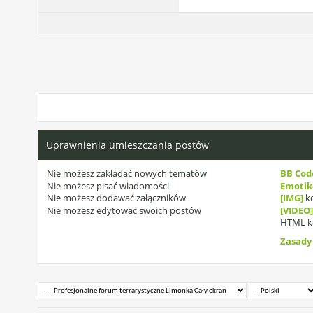
Uprawnienia umieszczania postów
Nie możesz
zakładać nowych tematów
BB Cod
Nie możesz
pisać wiadomości
Emoti
Nie możesz
dodawać załączników
[IMG]
ko
Nie możesz
edytować swoich postów
[VIDEO
HTML k
Zasady