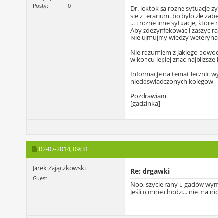
Posty
0
Dr. loktok sa rozne sytuacje 
sie z terarium, bo bylo zle zab
... i rozne inne sytuacje, kt
Aby zdezynfekowac i zaszyc ran
Nie ujmujmy wiedzy weterynar
Nie rozumiem z jakiego powodu
w koncu lepiej znac najblizsze 
Informacje na temat lecznic w
niedoswiadczonych kolegow - j
Pozdrawiam
[gadzinka]
02-07-2014,
09:31
Jarek Zajączkowski
Re: drgawki
Guest
Noo, szycie rany u gadów wyma
Jeśli o mnie chodzi... nie ma nic