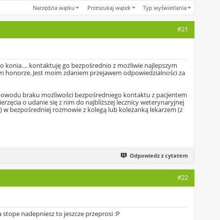
Narzędzia wątku
Przeszukaj wątek
Typ wyświetlania
#21
go konia.... kontaktuję go bezpośrednio z możliwie najlepszym
kim honorze. Jest moim zdaniem przejawem odpowiedzialności za
z powodu braku możliwości bezpośredniego kontaktu z pacjentem
erzęcia o udanie się z nim do najbliższej lecznicy weterynaryjnej
p) w bezpośredniej rozmowie z kolegą lub koleżanką lekarzem (z
Odpowiedz z cytatem
#22
 stope nadepniesz to jeszcze przeprosi :P