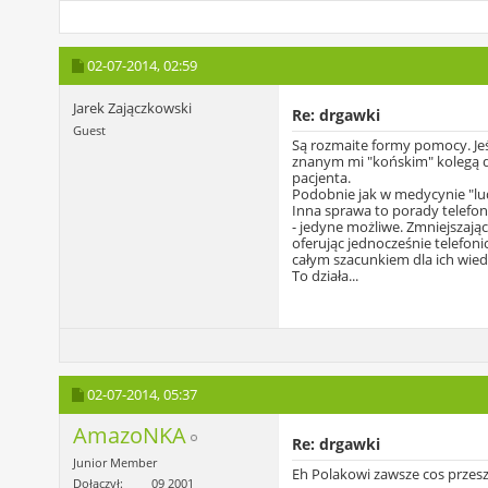
02-07-2014,
02:59
Jarek Zajączkowski
Re: drgawki
Guest
Są rozmaite formy pomocy. Jeśl
znanym mi "końskim" kolegą d
pacjenta.
Podobnie jak w medycynie "ludzk
Inna sprawa to porady telefo
- jedyne możliwe. Zmniejszając
oferując jednocześnie telefon
całym szacunkiem dla ich wied
To działa...
02-07-2014,
05:37
AmazoNKA
Re: drgawki
Junior Member
Eh Polakowi zawsze cos przesz
Dołączył
09 2001