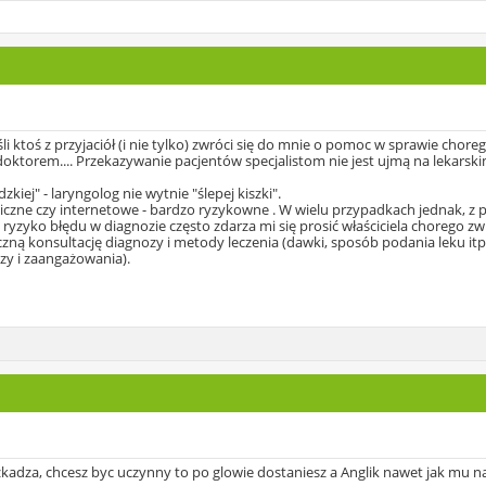
i ktoś z przyjaciół (i nie tylko) zwróci się do mnie o pomoc w sprawie chore
oktorem.... Przekazywanie pacjentów specjalistom nie jest ujmą na lekars
iej" - laryngolog nie wytnie "ślepej kiszki".
niczne czy internetowe - bardzo ryzykowne . W wielu przypadkach jednak, 
 ryzyko błędu w diagnozie często zdarza mi się prosić właściciela chorego zwi
iczną konsultację diagnozy i metody leczenia (dawki, sposób podania leku it
zy i zaangażowania).
kadza, chcesz byc uczynny to po glowie dostaniesz a Anglik nawet jak mu na