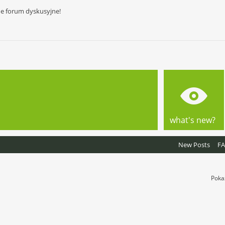
ne forum dyskusyjne!
what's new?
New Posts
F
Poka