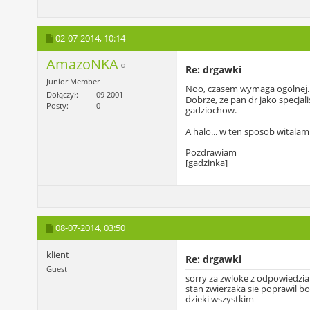
02-07-2014,
10:14
AmazoNKA
Re: drgawki
Junior Member
Noo, czasem wymaga ogolnej... 
Dołączył
09 2001
Dobrze, ze pan dr jako specjal
Posty
0
gadziochow.
A halo... w ten sposob witalam
Pozdrawiam
[gadzinka]
08-07-2014,
03:50
klient
Re: drgawki
Guest
sorry za zwloke z odpowiedzia
stan zwierzaka sie poprawil bo
dzieki wszystkim