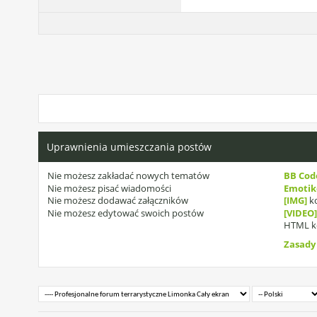
Uprawnienia umieszczania postów
Nie możesz
zakładać nowych tematów
BB Cod
Nie możesz
pisać wiadomości
Emoti
Nie możesz
dodawać załączników
[IMG]
ko
Nie możesz
edytować swoich postów
[VIDEO
HTML k
Zasady