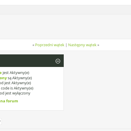
«
Poprzedni wątek
|
Następny wątek
»
e
jest
Aktywny(e)
kony
są
Aktywny(e)
d jest
Aktywny(e)
]
code is
Aktywny(e)
od jest
wyłączony
 na forum