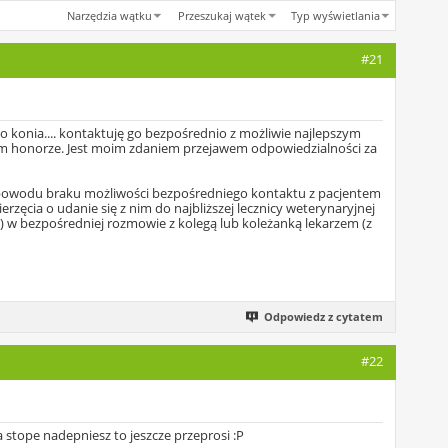
Narzędzia wątku
Przeszukaj wątek
Typ wyświetlania
#21
go konia.... kontaktuję go bezpośrednio z możliwie najlepszym
kim honorze. Jest moim zdaniem przejawem odpowiedzialności za
z powodu braku możliwości bezpośredniego kontaktu z pacjentem
erzęcia o udanie się z nim do najbliższej lecznicy weterynaryjnej
p) w bezpośredniej rozmowie z kolegą lub koleżanką lekarzem (z
Odpowiedz z cytatem
#22
 stope nadepniesz to jeszcze przeprosi :P