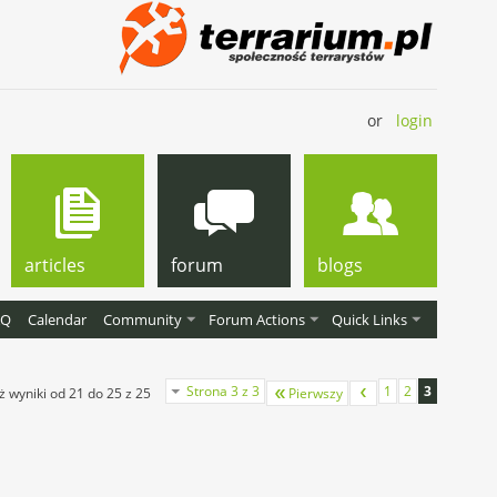
or
login
articles
forum
blogs
AQ
Calendar
Community
Forum Actions
Quick Links
Strona 3 z 3
1
2
3
ż wyniki od 21 do 25 z 25
Pierwszy