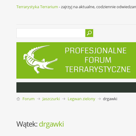
Terrarystyka Terrarium
- zajrzyj na aktualne, codziennie odwiedza
Forum
Jaszczurki
Legwan zielony
drgawki
Wątek:
drgawki