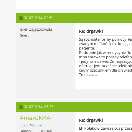
02-07-2014,
02:59
Jarek Zajączkowski
Re: drgawki
Guest
Są rozmaite formy pomocy. Jeśl
znanym mi "końskim" kolegą d
pacjenta.
Podobnie jak w medycynie "ludzk
Inna sprawa to porady telefo
- jedyne możliwe. Zmniejszając
oferując jednocześnie telefon
całym szacunkiem dla ich wied
To działa...
02-07-2014,
05:37
AmazoNKA
Re: drgawki
Junior Member
Eh Polakowi zawsze cos przesz
Dołączył
09 2001