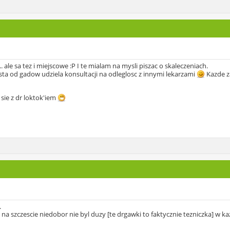
ale sa tez i miejscowe :P I te mialam na mysli piszac o skaleczeniach.
ista od gadow udziela konsultacji na odleglosc z innymi lekarzami
Kazde z
 sie z dr loktok'iem
.
 na szczescie niedobor nie byl duzy [te drgawki to faktycznie tezniczka] w k