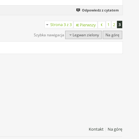
Odpowiedz z cytatem
Strona 3 z 3
1
2
3
Pierwszy
Szybka nawigacja
Legwan zielony
Na górę
Kontakt
|
Na górę