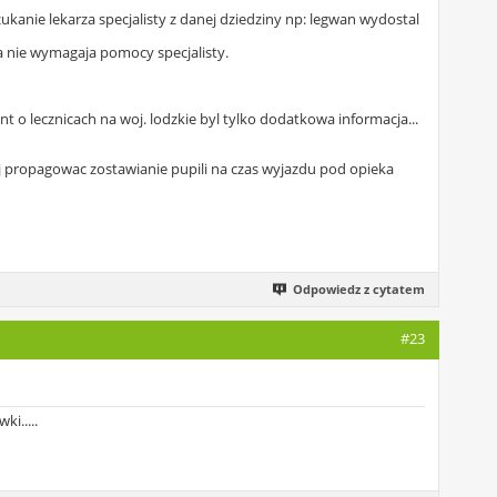
kanie lekarza specjalisty z danej dziedziny np: legwan wydostal
a nie wymagaja pomocy specjalisty.
 o lecznicach na woj. lodzkie byl tylko dodatkowa informacja...
ej propagowac zostawianie pupili na czas wyjazdu pod opieka
Odpowiedz z cytatem
#23
i.....