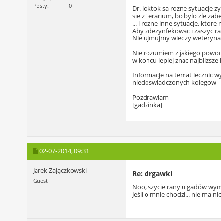
Posty
0
Dr. loktok sa rozne sytuacje 
sie z terarium, bo bylo zle zab
... i rozne inne sytuacje, kt
Aby zdezynfekowac i zaszyc ran
Nie ujmujmy wiedzy weterynar
Nie rozumiem z jakiego powodu
w koncu lepiej znac najblizsze 
Informacje na temat lecznic w
niedoswiadczonych kolegow - j
Pozdrawiam
[gadzinka]
02-07-2014,
09:31
Jarek Zajączkowski
Re: drgawki
Guest
Noo, szycie rany u gadów wyma
Jeśli o mnie chodzi... nie ma nic