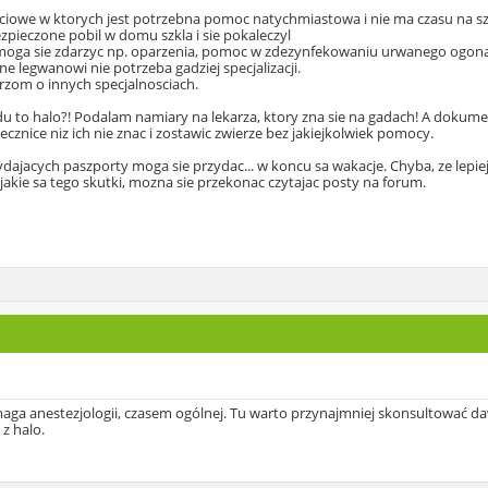
zyciowe w ktorych jest potrzebna pomoc natychmiastowa i nie ma czasu na szu
ezpieczone pobil w domu szkla i sie pokaleczyl
ore moga sie zdarzyc np. oparzenia, pomoc w zdezynfekowaniu urwanego ogon
e legwanowi nie potrzeba gadziej specjalizacji.
zom o innych specjalnosciach.
 to halo?! Podalam namiary na lekarza, ktory zna sie na gadach! A dokument
lecznice niz ich nie znac i zostawic zwierze bez jakiejkolwiek pomocy.
ydajacych paszporty moga sie przydac... w koncu sa wakacje. Chyba, ze lepi
akie sa tego skutki, mozna sie przekonac czytajac posty na forum.
ga anestezjologii, czasem ogólnej. Tu warto przynajmniej skonsultować dawk
 z halo.