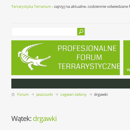
Terrarystyka Terrarium
- zajrzyj na aktualne, codziennie odwiedzane
w
Forum
Jaszczurki
Legwan zielony
drgawki
Wątek:
drgawki