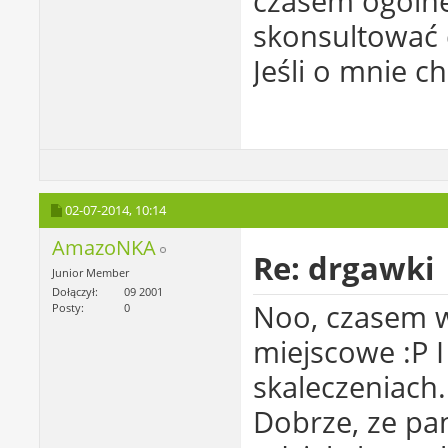
czasem ogólne
skonsultować d
Jeśli o mnie ch
02-07-2014,
10:14
AmazoNKA
Re: drgawki
Junior Member
Dołączył
09 2001
Noo, czasem wy
Posty
0
miejscowe :P I
skaleczeniach.
Dobrze, ze pan