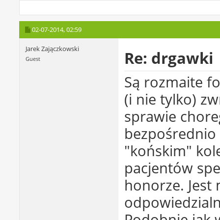
02-07-2014,
02:59
Jarek Zajączkowski
Re: drgawki
Guest
Są rozmaite fo
(i nie tylko) 
sprawie choreg
bezpośrednio 
"końskim" kol
pacjentów spec
honorze. Jes
odpowiedzialn
Podobnie jak w