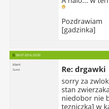
A halo... w te
Pozdrawiam
[gadzinka]
08-07-2014,
03:50
klient
Re: drgawki
Guest
sorry za zwlo
stan zwierzaka
niedobor nie b
tezniczka] w k