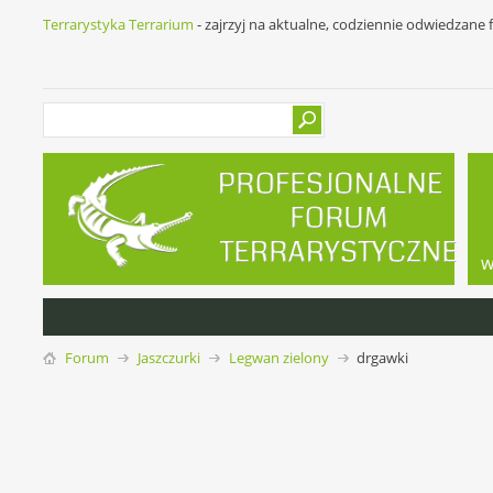
Terrarystyka Terrarium
- zajrzyj na aktualne, codziennie odwiedzane
w
Forum
Jaszczurki
Legwan zielony
drgawki