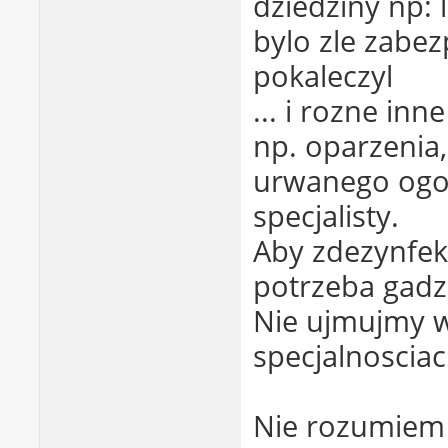
dziedziny np: 
bylo zle zabez
pokaleczyl
... i rozne in
np. oparzeni
urwanego ogo
specjalisty.
Aby zdezynfek
potrzeba gadzie
Nie ujmujmy 
specjalnosciac
Nie rozumiem 