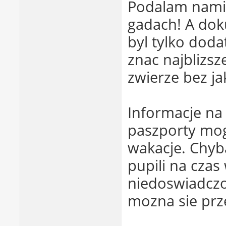
Podalam namiar
gadach! A dok
byl tylko doda
znac najblizsze
zwierze bez j
Informacje na
paszporty mog
wakacje. Chyb
pupili na cza
niedoswiadczon
mozna sie prz