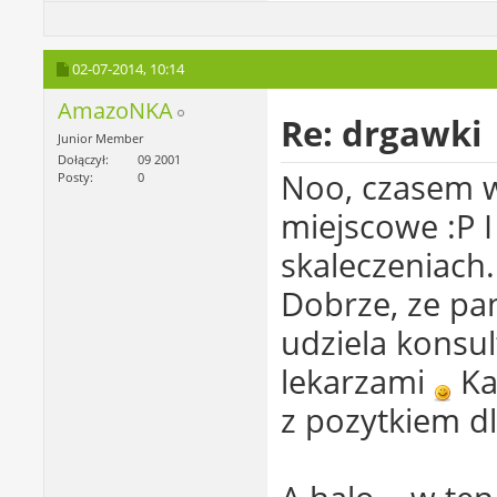
02-07-2014,
10:14
AmazoNKA
Re: drgawki
Junior Member
Dołączył
09 2001
Noo, czasem wy
Posty
0
miejscowe :P I
skaleczeniach.
Dobrze, ze pan
udziela konsul
lekarzami
Ka
z pozytkiem d