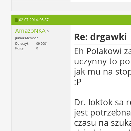
02-07-2014,
05:37
AmazoNKA
Re: drgawki
Junior Member
Dołączył
09 2001
Eh Polakowi z
Posty
0
uczynny to po
jak mu na sto
:P
Dr. loktok sa 
jest potrzebn
czasu na szuka