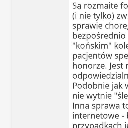
Są rozmaite fo
(i nie tylko) 
sprawie choreg
bezpośrednio 
"końskim" kol
pacjentów spec
honorze. Jes
odpowiedzialn
Podobnie jak w
nie wytnie "śle
Inna sprawa t
internetowe -
przypadkach j