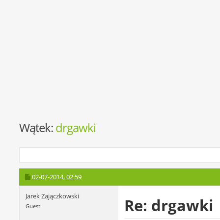
Wątek:
drgawki
02-07-2014,
02:59
Jarek Zajączkowski
Re: drgawki
Guest