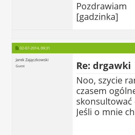
Pozdrawiam
[gadzinka]
02-07-2014,
09:31
Jarek Zajączkowski
Re: drgawki
Guest
Noo, szycie r
czasem ogólne
skonsultować d
Jeśli o mnie ch