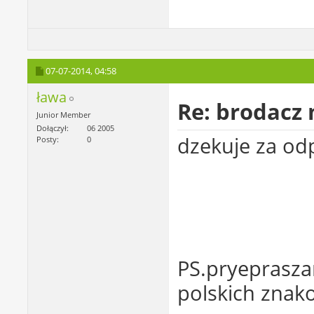
07-07-2014,
04:58
ława
Re: brodacz
Junior Member
Dołączył
06 2005
dzekuje za od
Posty
0
PS.pryeprasza
polskich zna