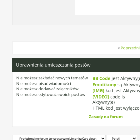
«
Poprzedni
Uprawnienia umieszczania postów
Nie możesz
zakładać nowych tematów
BB Code
jest
Aktywny(
Nie możesz
pisać wiadomości
Emotikony
są
Aktywny
Nie możesz
dodawać załączników
[IMG]
kod jest
Aktywny
Nie możesz
edytować swoich postów
[VIDEO]
code is
Aktywny(e)
HTML kod jest
wyłączo
Zasady na forum