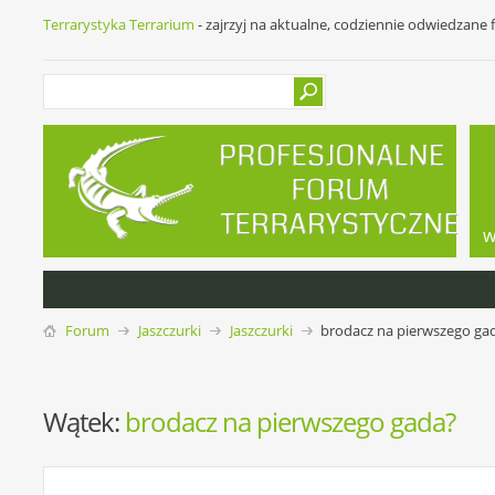
Terrarystyka Terrarium
- zajrzyj na aktualne, codziennie odwiedzane
w
Forum
Jaszczurki
Jaszczurki
brodacz na pierwszego ga
Wątek:
brodacz na pierwszego gada?