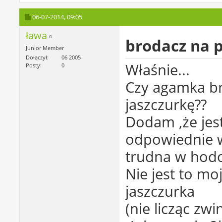
06-07-2014,
09:05
ława
brodacz na 
Junior Member
Dołączył
06 2005
Właśnie...
Posty
0
Czy agamka br
jaszczurkę??
Dodam ,że jes
odpowiednie wa
trudna w hodol
Nie jest to mo
jaszczurka
(nie licząc zw