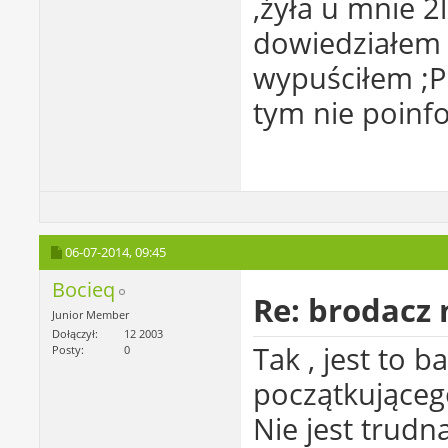
,żyła u mnie 2
dowiedziałem s
wypuściłem ;P 
tym nie poinf
06-07-2014,
09:45
Bocieq
Re: brodacz
Junior Member
Dołączył
12 2003
Tak , jest to 
Posty
0
początkująceg
Nie jest trudn