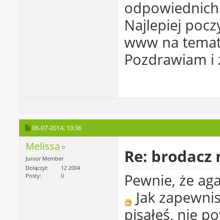
odpowiednich
Najlepiej pocz
www na temat
Pozdrawiam i 
06-07-2014,
10:36
Melissa
Re: brodacz
Junior Member
Dołączył
12 2004
Pewnie, że ag
Posty
0
Jak zapewnis
pisałeś, nie 