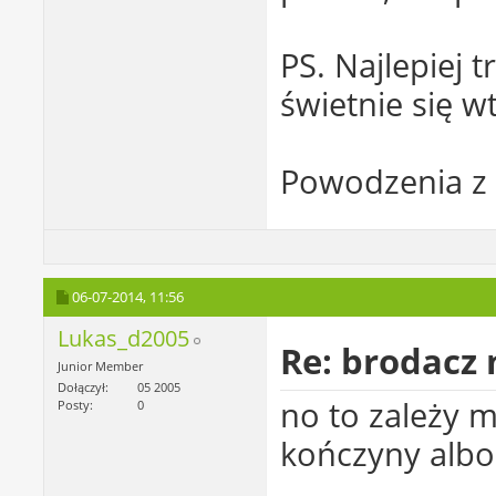
PS. Najlepiej 
świetnie się 
Powodzenia z
06-07-2014,
11:56
Lukas_d2005
Re: brodacz
Junior Member
Dołączył
05 2005
no to zależy m
Posty
0
kończyny albo