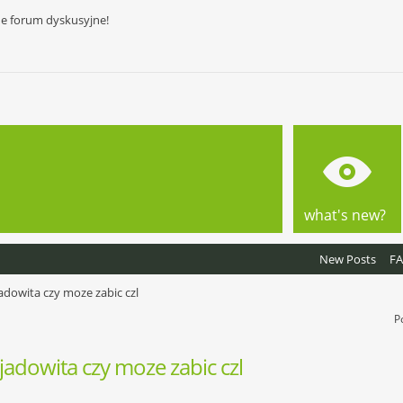
ne forum dyskusyjne!
what's new?
New Posts
F
adowita czy moze zabic czl
P
jadowita czy moze zabic czl