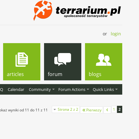
or
login
articles
forum
blogs
AQ
Calendar
Community
Forum Actions
Quick Links
Strona 2 z 2
1
2
okaż wyniki od 11 do 11 z 11
Pierwszy