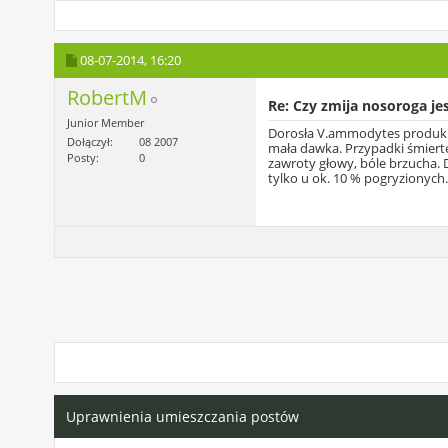
08-07-2014,
16:20
RobertM
Re: Czy zmija nosoroga je
Junior Member
Dorosła V.ammodytes produkuje
Dołączył
08 2007
mała dawka. Przypadki śmiertel
Posty
0
zawroty głowy, bóle brzucha. 
tylko u ok. 10 % pogryzionych
Uprawnienia umieszczania postów