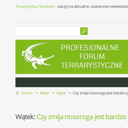
Terrarystyka Terrarium
- zajrzyj na aktualne, codziennie odwiedza
Forum
Węże
Węże
Czy zmija nosoroga jest bardzo j
Wątek:
Czy zmija nosoroga jest bardzo 