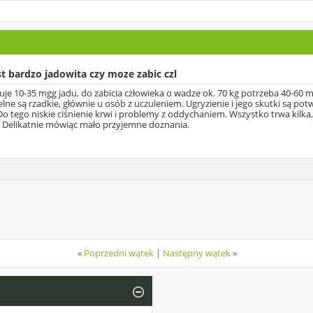
st bardzo jadowita czy moze zabic czl
 10-35 mgg jadu, do zabicia człowieka o wadze ok. 70 kg potrzeba 40-60 mg.
ne są rzadkie, głównie u osób z uczuleniem. Ugryzienie i jego skutki są po
Do tego niskie ciśnienie krwi i problemy z oddychaniem. Wszystko trwa kilka
. Delikatnie mówiąc mało przyjemne doznania.
«
Poprzedni wątek
|
Następny wątek
»