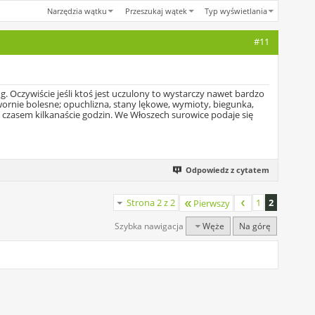
Narzędzia wątku
Przeszukaj wątek
Typ wyświetlania
#11
 Oczywiście jeśli ktoś jest uczulony to wystarczy nawet bardzo
twornie bolesne; opuchlizna, stany lękowe, wymioty, biegunka,
, czasem kilkanaście godzin. We Włoszech surowice podaje się
Odpowiedz z cytatem
Strona 2 z 2
1
2
Pierwszy
Szybka nawigacja
Węże
Na górę