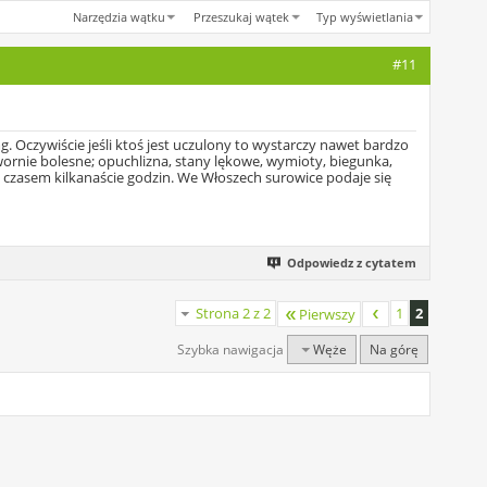
Narzędzia wątku
Przeszukaj wątek
Typ wyświetlania
#11
 Oczywiście jeśli ktoś jest uczulony to wystarczy nawet bardzo
twornie bolesne; opuchlizna, stany lękowe, wymioty, biegunka,
, czasem kilkanaście godzin. We Włoszech surowice podaje się
Odpowiedz z cytatem
Strona 2 z 2
1
2
Pierwszy
Szybka nawigacja
Węże
Na górę