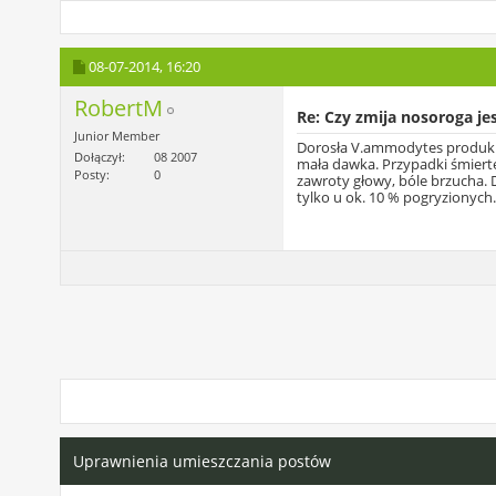
08-07-2014,
16:20
RobertM
Re: Czy zmija nosoroga je
Junior Member
Dorosła V.ammodytes produkuje
Dołączył
08 2007
mała dawka. Przypadki śmiertel
Posty
0
zawroty głowy, bóle brzucha. 
tylko u ok. 10 % pogryzionych
Uprawnienia umieszczania postów