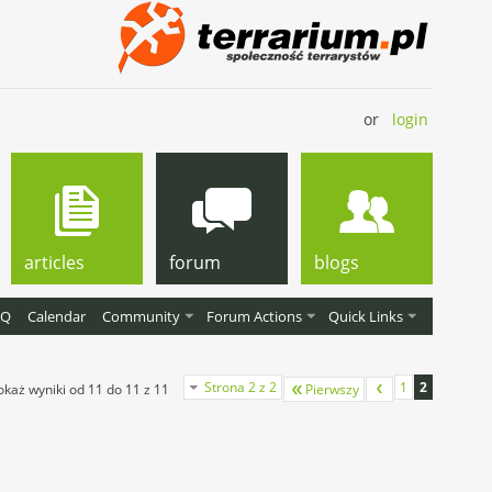
or
login
articles
forum
blogs
AQ
Calendar
Community
Forum Actions
Quick Links
Strona 2 z 2
1
2
okaż wyniki od 11 do 11 z 11
Pierwszy