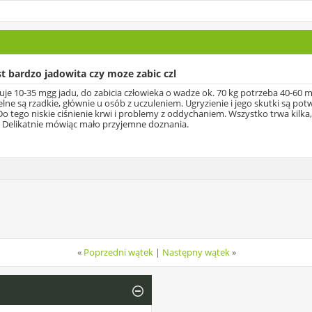
st bardzo jadowita czy moze zabic czl
 10-35 mgg jadu, do zabicia człowieka o wadze ok. 70 kg potrzeba 40-60 mg.
ne są rzadkie, głównie u osób z uczuleniem. Ugryzienie i jego skutki są po
Do tego niskie ciśnienie krwi i problemy z oddychaniem. Wszystko trwa kilka
. Delikatnie mówiąc mało przyjemne doznania.
«
Poprzedni wątek
|
Następny wątek
»