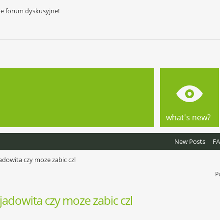
ne forum dyskusyjne!
what's new?
New Posts
F
adowita czy moze zabic czl
P
jadowita czy moze zabic czl