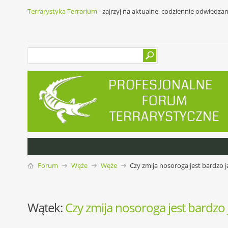
Terrarystyka Terrarium
- zajrzyj na aktualne, codziennie odwiedza
Forum
Węże
Węże
Czy zmija nosoroga jest bardzo j
Wątek:
Czy zmija nosoroga jest bardzo 