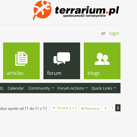
or
login
articles
forum
blogs
AQ
Calendar
Community
Forum Actions
Quick Links
Strona 2 z 2
1
2
okaż wyniki od 11 do 11 z 11
Pierwszy