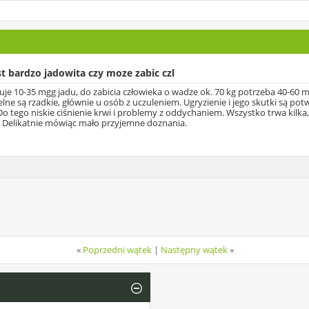
st bardzo jadowita czy moze zabic czl
 10-35 mgg jadu, do zabicia człowieka o wadze ok. 70 kg potrzeba 40-60 mg.
ne są rzadkie, głównie u osób z uczuleniem. Ugryzienie i jego skutki są po
Do tego niskie ciśnienie krwi i problemy z oddychaniem. Wszystko trwa kilka
. Delikatnie mówiąc mało przyjemne doznania.
«
Poprzedni wątek
|
Następny wątek
»