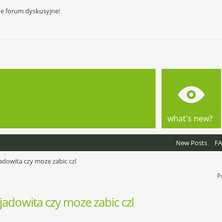
ne forum dyskusyjne!
what's new?
New Posts
F
adowita czy moze zabic czl
P
jadowita czy moze zabic czl