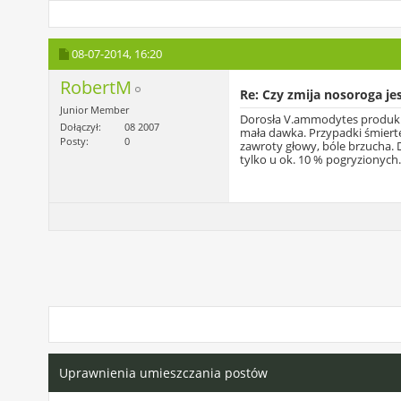
08-07-2014,
16:20
RobertM
Re: Czy zmija nosoroga je
Junior Member
Dorosła V.ammodytes produkuje
Dołączył
08 2007
mała dawka. Przypadki śmiertel
Posty
0
zawroty głowy, bóle brzucha. 
tylko u ok. 10 % pogryzionych
Uprawnienia umieszczania postów