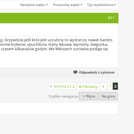
Narzędzia wątku
Przeszukaj wątek
Typ wyświetlania
#11
 Oczywiście jeśli ktoś jest uczulony to wystarczy nawet bardzo
twornie bolesne; opuchlizna, stany lękowe, wymioty, biegunka,
, czasem kilkanaście godzin. We Włoszech surowice podaje się
Odpowiedz z cytatem
Strona 2 z 2
1
2
Pierwszy
Szybka nawigacja
Węże
Na górę