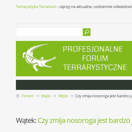
Terrarystyka Terrarium
- zajrzyj na aktualne, codziennie odwiedza
Forum
Węże
Węże
Czy zmija nosoroga jest bardzo j
Wątek:
Czy zmija nosoroga jest bardzo 