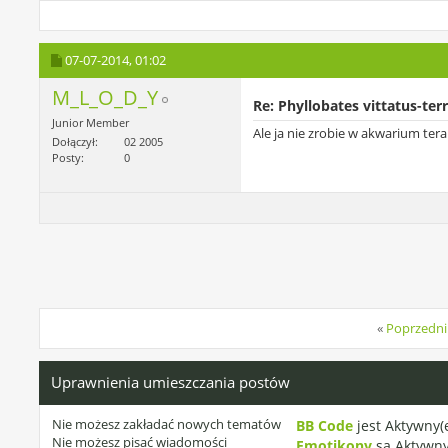
07-07-2014,
01:02
M_L_O_D_Y
Re: Phyllobates vittatus-ter
Junior Member
Ale ja nie zrobie w akwarium tera
Dołączył
02 2005
Posty
0
«
Poprzedni
Uprawnienia umieszczania postów
Nie możesz
zakładać nowych tematów
BB Code
jest
Aktywny(
Nie możesz
pisać wiadomości
Emotikony
są
Aktywny