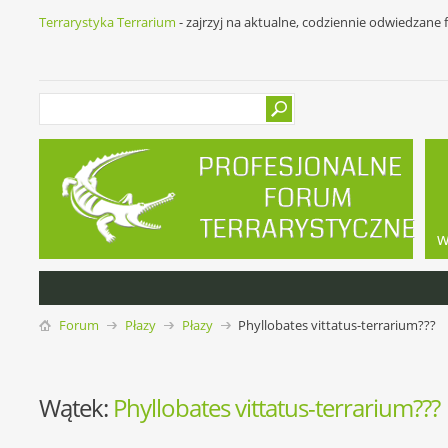
Terrarystyka Terrarium
- zajrzyj na aktualne, codziennie odwiedzane
w
Forum
Płazy
Płazy
Phyllobates vittatus-terrarium???
Wątek:
Phyllobates vittatus-terrarium???