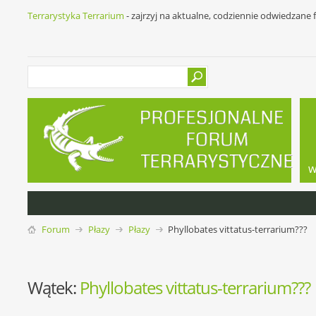
Terrarystyka Terrarium
- zajrzyj na aktualne, codziennie odwiedzane
w
Forum
Płazy
Płazy
Phyllobates vittatus-terrarium???
Wątek:
Phyllobates vittatus-terrarium???