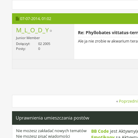
07-07-2014,
01:02
M_L_O_D_Y
Re: Phyllobates vittatus-ter
Junior Member
Ale ja nie zrobie w akwarium tera
Dołączył
02 2005
Posty
0
«
Poprzedni
Uprawnienia umieszczania postów
Nie możesz
zakładać nowych tematów
BB Code
jest
Aktywny(
Nie możesz
pisać wiadomości
Emotikony
są
Aktywny