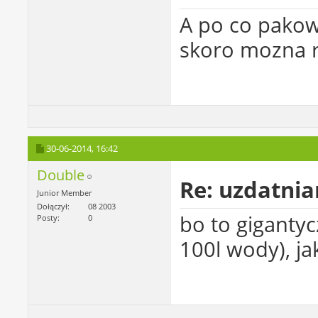
A po co pakow
skoro mozna r
30-06-2014,
16:42
Double
Re: uzdatni
Junior Member
Dołączył
08 2003
bo to giganty
Posty
0
100l wody), ja