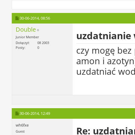
30-06-2014,
08:56
Double
uzdatnianie
Junior Member
Dołączył
08 2003
czy mogę bez
Posty
0
amon i azotyn
uzdatniać wod
30-06-2014,
12:49
wh6fxe
Re: uzdatni
Guest