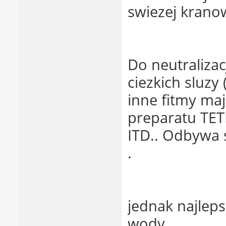
swiezej kranow
Do neutralizac
ciezkich sluzy
inne fitmy ma
preparatu TET
ITD.. Odbywa 
.
jednak najlep
wody