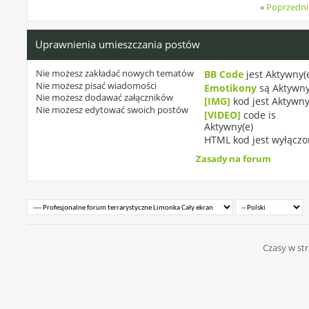
«
Poprzedni
Uprawnienia umieszczania postów
Nie możesz
zakładać nowych tematów
BB Code
jest
Aktywny(
Nie możesz
pisać wiadomości
Emotikony
są
Aktywny
Nie możesz
dodawać załączników
[IMG]
kod jest
Aktywny
Nie możesz
edytować swoich postów
[VIDEO]
code is
Aktywny(e)
HTML kod jest
wyłączo
Zasady na forum
Czasy w str