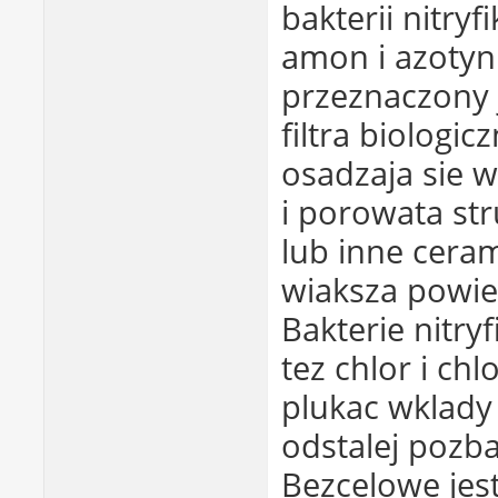
bakterii nitryf
amon i azotyn
przeznaczony 
filtra biologic
osadzaja sie w
i porowata str
lub inne ceram
wiaksza powiez
Bakterie nitryf
tez chlor i ch
plukac wklady 
odstalej pozb
Bezcelowe jest