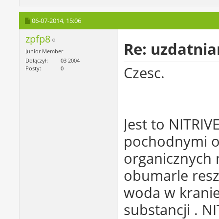
06-07-2014,
15:06
zpfp8
Re: uzdatni
Junior Member
Dołączył
03 2004
Czesc.
Posty
0
Jest to NITRIV
pochodnymi od
organicznych 
obumarle reszt
woda w kranie 
substancji . N