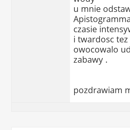
u mnie odstawa
Apistogramma 
czasie intens
i twardosc tez
owocowalo ud
zabawy .
pozdrawiam m