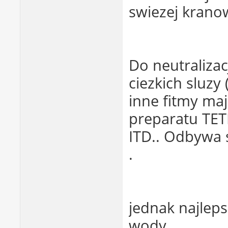
swiezej kranow
Do neutralizac
ciezkich sluzy
inne fitmy ma
preparatu TET
ITD.. Odbywa 
.
jednak najlep
wody