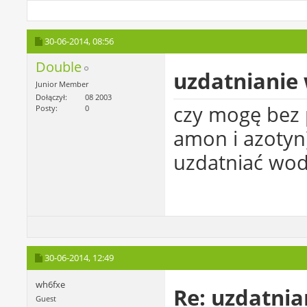
30-06-2014,
08:56
Double
uzdatnianie
Junior Member
Dołączył
08 2003
czy mogę bez
Posty
0
amon i azotyn
uzdatniać wod
30-06-2014,
12:49
wh6fxe
Re: uzdatni
Guest