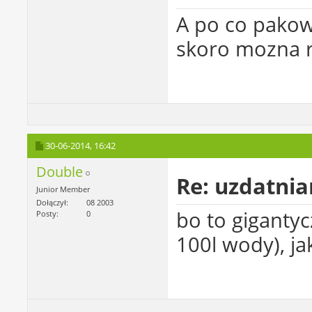
A po co pakow
skoro mozna r
30-06-2014,
16:42
Double
Re: uzdatni
Junior Member
Dołączył
08 2003
bo to giganty
Posty
0
100l wody), ja