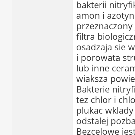
bakterii nitryf
amon i azotyn
przeznaczony 
filtra biologic
osadzaja sie w
i porowata str
lub inne ceram
wiaksza powiez
Bakterie nitryf
tez chlor i ch
plukac wklady 
odstalej pozb
Bezcelowe jest