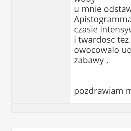
u mnie odstawa
Apistogramma 
czasie intens
i twardosc tez
owocowalo ud
zabawy .
pozdrawiam m