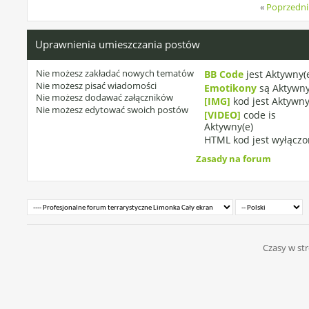
«
Poprzedni
Uprawnienia umieszczania postów
Nie możesz
zakładać nowych tematów
BB Code
jest
Aktywny(
Nie możesz
pisać wiadomości
Emotikony
są
Aktywny
Nie możesz
dodawać załączników
[IMG]
kod jest
Aktywny
Nie możesz
edytować swoich postów
[VIDEO]
code is
Aktywny(e)
HTML kod jest
wyłączo
Zasady na forum
Czasy w str