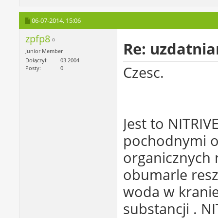
06-07-2014,
15:06
zpfp8
Re: uzdatni
Junior Member
Dołączył
03 2004
Czesc.
Posty
0
Jest to NITRIV
pochodnymi od
organicznych 
obumarle reszt
woda w kranie 
substancji . N