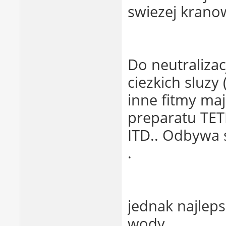
swiezej kranow
Do neutralizac
ciezkich sluzy
inne fitmy ma
preparatu TET
ITD.. Odbywa 
.
jednak najlep
wody