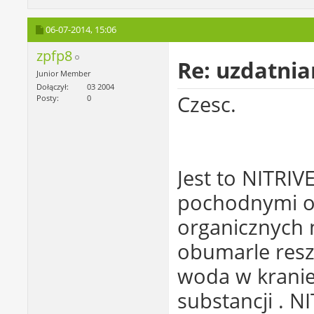
06-07-2014,
15:06
zpfp8
Re: uzdatni
Junior Member
Dołączył
03 2004
Czesc.
Posty
0
Jest to NITRIV
pochodnymi od
organicznych 
obumarle reszt
woda w kranie 
substancji . N