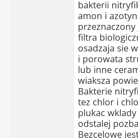
bakterii nitryf
amon i azotyn
przeznaczony 
filtra biologic
osadzaja sie w
i porowata str
lub inne ceram
wiaksza powiez
Bakterie nitryf
tez chlor i ch
plukac wklady 
odstalej pozb
Bezcelowe jest