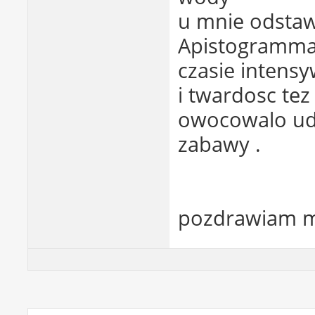
u mnie odstawa
Apistogramma 
czasie intens
i twardosc tez
owocowalo ud
zabawy .
pozdrawiam m