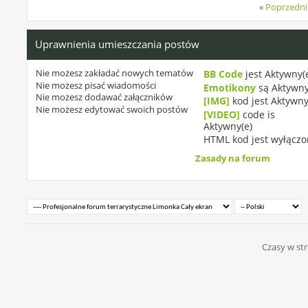
«
Poprzedni
Uprawnienia umieszczania postów
Nie możesz
zakładać nowych tematów
BB Code
jest
Aktywny(
Nie możesz
pisać wiadomości
Emotikony
są
Aktywny
Nie możesz
dodawać załączników
[IMG]
kod jest
Aktywny
Nie możesz
edytować swoich postów
[VIDEO]
code is
Aktywny(e)
HTML kod jest
wyłączo
Zasady na forum
Czasy w str