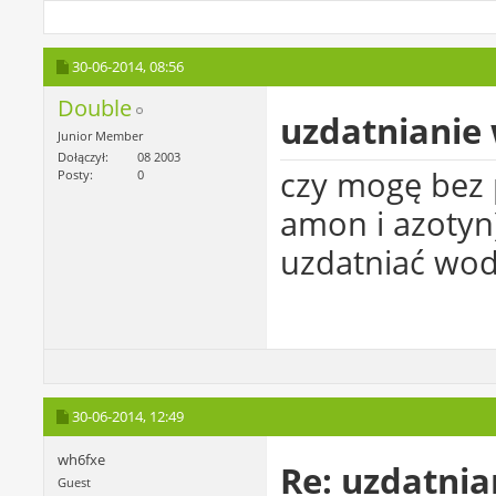
30-06-2014,
08:56
Double
uzdatnianie
Junior Member
Dołączył
08 2003
czy mogę bez
Posty
0
amon i azotyn
uzdatniać wod
30-06-2014,
12:49
wh6fxe
Re: uzdatni
Guest