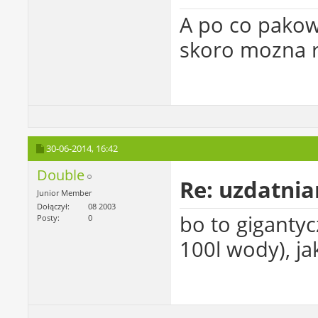
A po co pakow
skoro mozna r
30-06-2014,
16:42
Double
Re: uzdatni
Junior Member
Dołączył
08 2003
bo to giganty
Posty
0
100l wody), ja