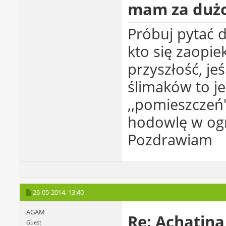
mam za dużo
Próbuj pytać d
kto się zaopie
przyszłość, je
ślimaków to j
,,pomieszczeń
hodowlę w ogr
Pozdrawiam
26-05-2014,
13:40
AGAM
Re: Achatina
Guest