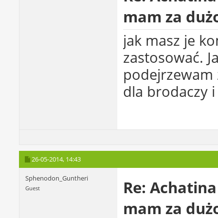
mam za dużo
jak masz je 
zastosować. Ja
podejrzewam 
dla brodaczy i
26-05-2014,
14:43
Sphenodon_Guntheri
Re: Achatina
Guest
mam za dużo