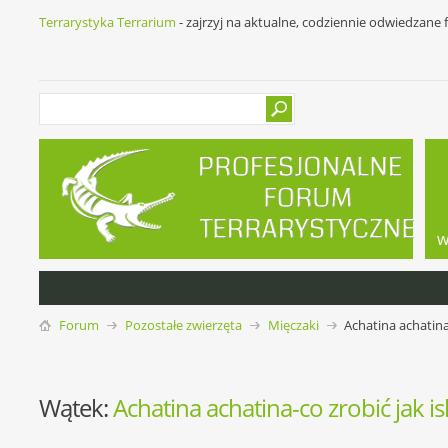
Terrarystyka Terrarium
- zajrzyj na aktualne, codziennie odwiedzane
w
Forum
Pozostałe zwierzęta
Mięczaki
Achatina achatina
Wątek:
Achatina achatina-co zrobić jak i