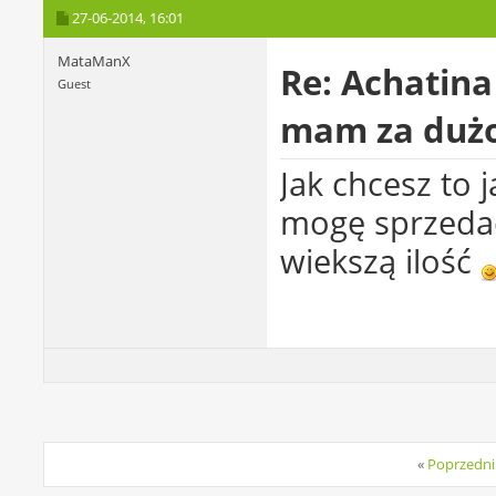
27-06-2014,
16:01
MataManX
Re: Achatina
Guest
mam za dużo
Jak chcesz to
mogę sprzedać 
wiekszą ilość
«
Poprzedni