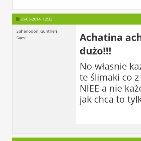
26-05-2014,
12:32
Sphenodon_Guntheri
Achatina ach
Guest
dużo!!!
No własnie ka
te ślimaki co 
NIEE a nie każ
jak chca to tyl