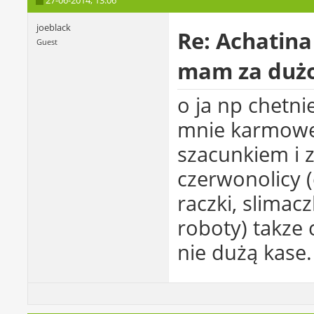
27-06-2014,
13:06
joeblack
Re: Achatina
Guest
mam za dużo
o ja np chetn
mnie karmowe
szacunkiem i 
czerwonolicy 
raczki, slimac
roboty) takze 
nie dużą kase.