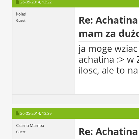
26-05-2014,
13:22
koleś
Re: Achatina
Guest
mam za dużo
ja moge wziac 
achatina :> w
ilosc, ale to
26-05-2014,
13:39
Czarna Mamba
Re: Achatina
Guest