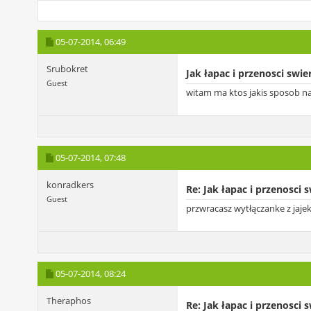
05-07-2014,
06:49
Srubokret
Jak łapac i przenosci swie
Guest
witam ma ktos jakis sposob na 
05-07-2014,
07:48
konradkers
Re: Jak łapac i przenosci 
Guest
przwracasz wytłączanke z jajek
05-07-2014,
08:24
Theraphos
Re: Jak łapac i przenosci 