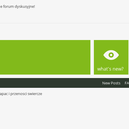
ne forum dyskusyjne!
what's new?
New Posts
F
łapac i przenosci swiercze