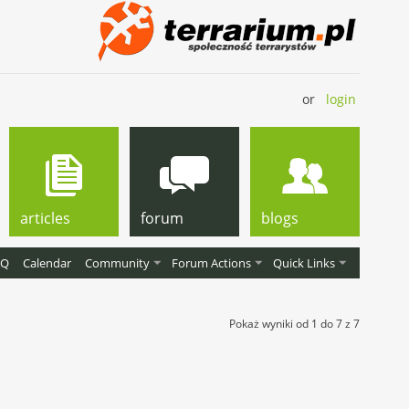
or
login
articles
forum
blogs
AQ
Calendar
Community
Forum Actions
Quick Links
Pokaż wyniki od 1 do 7 z 7