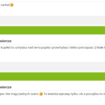
i cackać
swiercze
upiłeś to uchylasz nad terra pupila i przechylasz i lekko potrząsasz :] Małe t
swiercze
apie. Nie mają żadnych szans
To kwestia wprawy tylko, ob a początku to mi