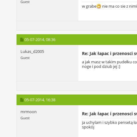
Guest
w grabe
nie ma co sie z nim
05-07-2014,
08:36
Lukas_d2005
Re: Jak łapac i przenosci 
Guest
a jak masz w takim pudełku co k
noge i pod dziub jej :]
05-07-2014,
16:38
mrmoon
Re: Jak łapac i przenosci 
Guest
ja uchylam i szybko pensetą ł
spokój