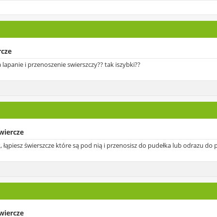
rcze
lapanie i przenoszenie swierszczy?? tak iszybki??
swiercze
, łąpiesz świerszcze które są pod nią i przenosisz do pudełka lub odrazu do 
swiercze