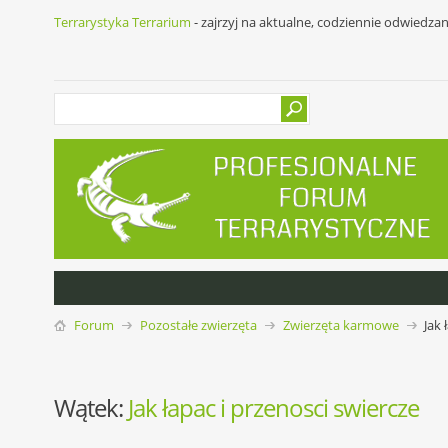
Terrarystyka Terrarium
- zajrzyj na aktualne, codziennie odwiedza
Forum
Pozostałe zwierzęta
Zwierzęta karmowe
Jak 
Wątek:
Jak łapac i przenosci swiercze