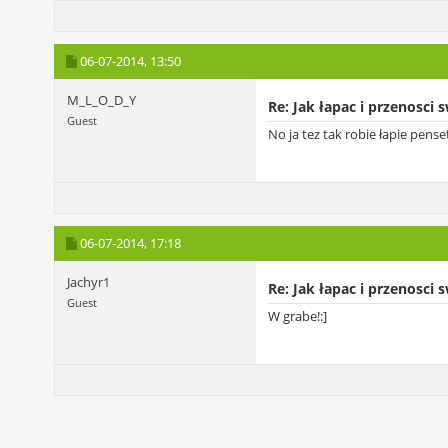
06-07-2014,
13:50
M_L_O_D_Y
Re: Jak łapac i przenosci 
Guest
No ja tez tak robie łapie pens
06-07-2014,
17:18
Jachyr1
Re: Jak łapac i przenosci 
Guest
W grabe!:]