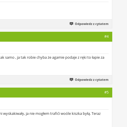
Odpowiedz z cytatem
#4
ak samo , ja tak robie chyba że agamie podaje z ręki to łapie za
Odpowiedz z cytatem
#5
 wyskakiwały, ja nie mogłem trafići woóle kiszka byłą. Teraz