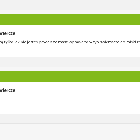
swiercze
etą tylko jak nie jesteś pewien ze masz wprawe to wsyp swierszcze do miski z
swiercze