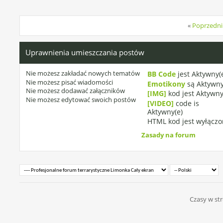
«
Poprzedni
Uprawnienia umieszczania postów
Nie możesz
zakładać nowych tematów
BB Code
jest
Aktywny(
Nie możesz
pisać wiadomości
Emotikony
są
Aktywny
Nie możesz
dodawać załączników
[IMG]
kod jest
Aktywny
Nie możesz
edytować swoich postów
[VIDEO]
code is
Aktywny(e)
HTML kod jest
wyłączo
Zasady na forum
Czasy w str