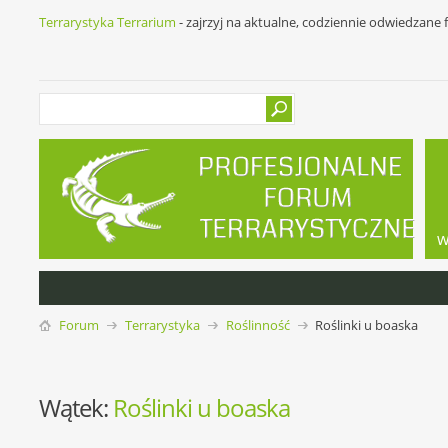
Terrarystyka Terrarium
- zajrzyj na aktualne, codziennie odwiedzane
w
Forum
Terrarystyka
Roślinność
Roślinki u boaska
Wątek:
Roślinki u boaska