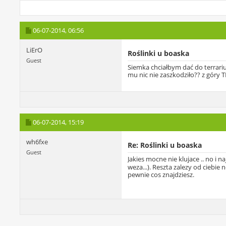
06-07-2014,
06:56
LiErO
Roślinki u boaska
Guest
Siemka chciałbym dać do terrarium
mu nic nie zaszkodziło?? z góry 
06-07-2014,
15:19
wh6fxe
Re: Roślinki u boaska
Guest
Jakies mocne nie klujace .. no i 
weza...). Reszta zalezy od ciebi
pewnie cos znajdziesz.