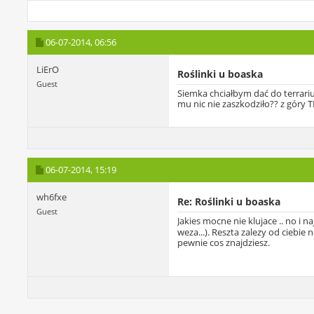
06-07-2014,
06:56
LiErO
Roślinki u boaska
Guest
Siemka chciałbym dać do terrarium
mu nic nie zaszkodziło?? z góry 
06-07-2014,
15:19
wh6fxe
Re: Roślinki u boaska
Guest
Jakies mocne nie klujace .. no i 
weza...). Reszta zalezy od ciebi
pewnie cos znajdziesz.