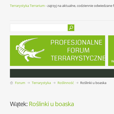
Terrarystyka Terrarium
- zajrzyj na aktualne, codziennie odwiedzane
w
Forum
Terrarystyka
Roślinność
Roślinki u boaska
Wątek:
Roślinki u boaska