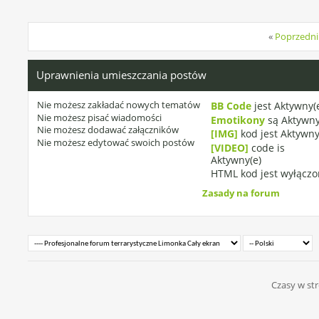
«
Poprzedni
Uprawnienia umieszczania postów
Nie możesz
zakładać nowych tematów
BB Code
jest
Aktywny(
Nie możesz
pisać wiadomości
Emotikony
są
Aktywny
Nie możesz
dodawać załączników
[IMG]
kod jest
Aktywny
Nie możesz
edytować swoich postów
[VIDEO]
code is
Aktywny(e)
HTML kod jest
wyłączo
Zasady na forum
Czasy w str