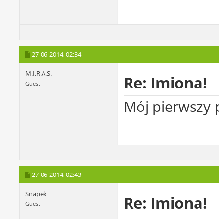
27-06-2014,
02:34
M.I.R.A.S.
Re: Imiona!
Guest
Mój pierwszy p
27-06-2014,
02:43
Snapek
Re: Imiona!
Guest