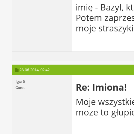
imię - Bazyl, k
Potem zaprzes
moje straszyki
28-06-2014,
02:42
Igor6
Re: Imiona!
Guest
Moje wszystkie
moze to głupi