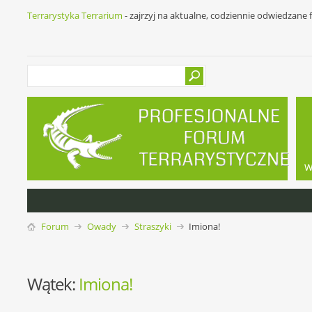
Terrarystyka Terrarium
- zajrzyj na aktualne, codziennie odwiedzane
w
Forum
Owady
Straszyki
Imiona!
Wątek:
Imiona!