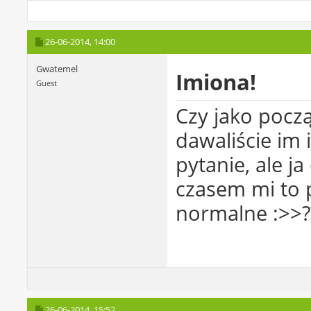
26-06-2014,
14:00
Gwatemel
Imiona!
Guest
Czy jako pocz
dawaliście im 
pytanie, ale j
czasem mi to p
normalne :>>?
26-06-2014,
15:52