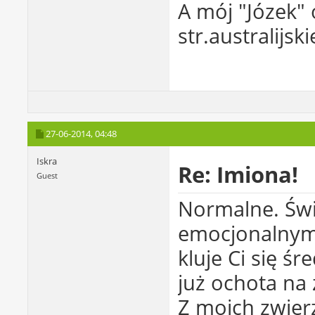
A mój "Józek" 
str.australijski
27-06-2014,
04:48
Iskra
Re: Imiona!
Guest
Normalne. Świ
emocjonalnym 
kluje Ci się ś
już ochota na
Z moich zwier