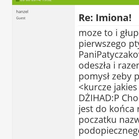
hanzel
Re: Imiona!
Guest
moze to i głup
pierwszego pt
PaniPatyczako
odeszła i raz
pomysł zeby pa
<kurcze jakie
DŻIHAD:P Cho
jest do końca 
poczatku nazw
podopiecznego