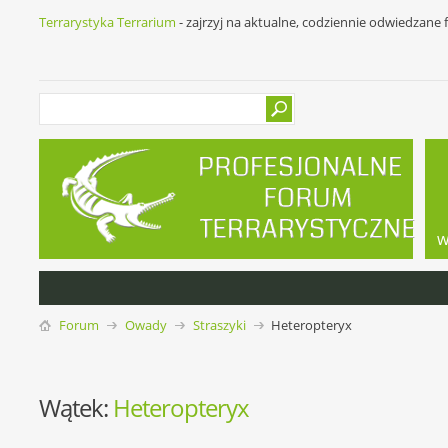
Terrarystyka Terrarium
- zajrzyj na aktualne, codziennie odwiedzane
w
Forum
Owady
Straszyki
Heteropteryx
Wątek:
Heteropteryx