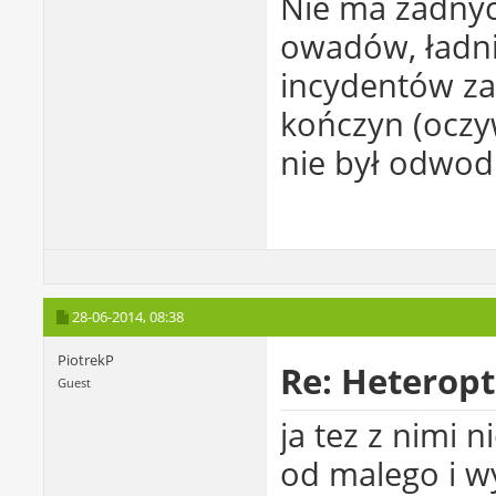
Nie ma żadny
owadów, ładni
incydentów zak
kończyn (oczyw
nie był odwod
28-06-2014,
08:38
PiotrekP
Re: Heterop
Guest
ja tez z nimi
od malego i 