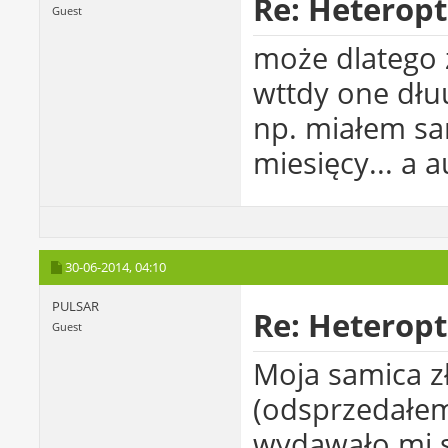
Re: Heterop
Guest
może dlatego
wttdy one dłuu
np. miałem sa
miesięcy... a a
30-06-2014,
04:10
PULSAR
Re: Heterop
Guest
Moja samica zł
(odsprzedałem
wydawało mi si