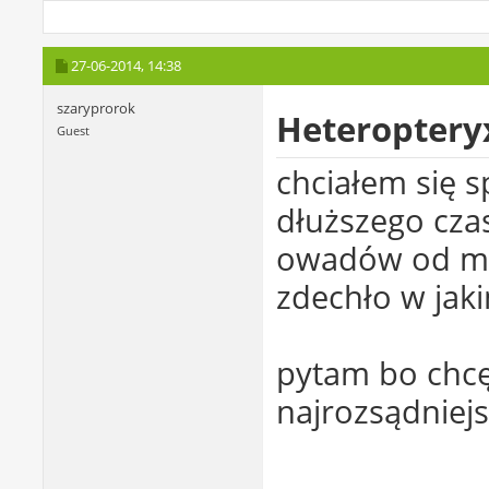
27-06-2014,
14:38
szaryprorok
Heteroptery
Guest
chciałem się s
dłuższego czas
owadów od mał
zdechło w jaki
pytam bo chcę 
najrozsądniejs