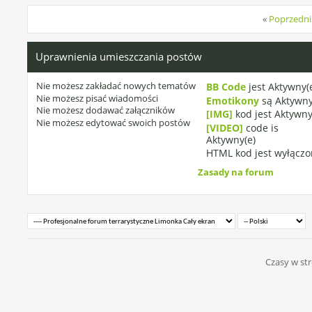
«
Poprzedni
Uprawnienia umieszczania postów
Nie możesz
zakładać nowych tematów
BB Code
jest
Aktywny(
Nie możesz
pisać wiadomości
Emotikony
są
Aktywny
Nie możesz
dodawać załączników
[IMG]
kod jest
Aktywny
Nie możesz
edytować swoich postów
[VIDEO]
code is
Aktywny(e)
HTML kod jest
wyłączo
Zasady na forum
Czasy w str