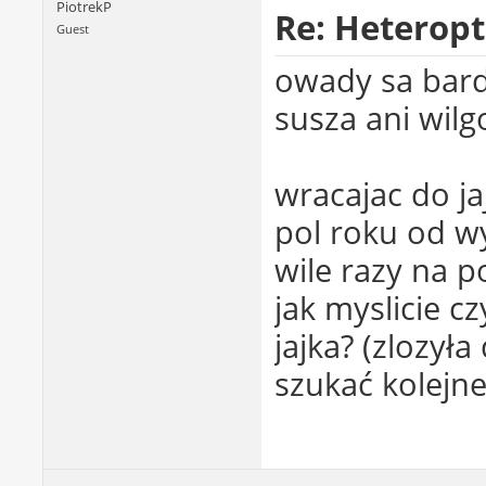
PiotrekP
Re: Heterop
Guest
owady sa bard
susza ani wilg
wracajac do ja
pol roku od wy
wile razy na p
jak myslicie cz
jajka? (zlozyła
szukać kolejn