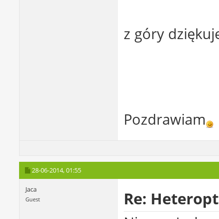
z góry dziękuj
Pozdrawiam
28-06-2014,
01:55
Jaca
Re: Heterop
Guest