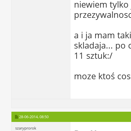
niewiem tylko 
przezywalnosci
a i ja mam tak
skladaja... p
11 sztuk:/
moze ktoś cos
28-06-2014,
08:50
szaryprorok