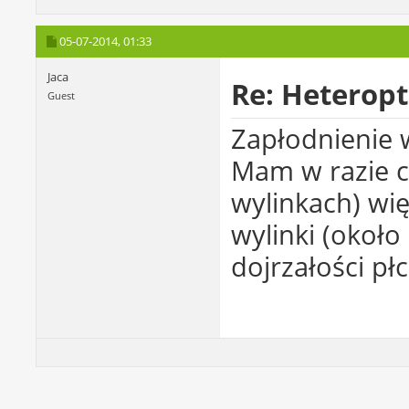
05-07-2014,
01:33
Jaca
Re: Heterop
Guest
Zapłodnienie 
Mam w razie c
wylinkach) wię
wylinki (około
dojrzałości płc