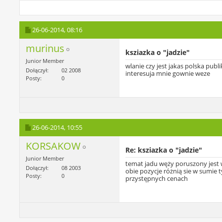
26-06-2014,
08:16
murinus
ksziazka o "jadzie"
Junior Member
wlanie czy jest jakas polska publ
Dołączył
02 2008
interesuja mnie gownie weze
Posty
0
26-06-2014,
10:55
KORSAKOW
Re: ksziazka o "jadzie"
Junior Member
temat jadu węży poruszony jest 
Dołączył
08 2003
obie pozycje różnią sie w sumie 
Posty
0
przystępnych cenach