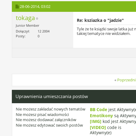
28-06-2014,
03:02
tokaga
Re: ksziazka o "jadzie"
Junior Member
Tyle że te książki swoje latka już
Dołączył
12 2004
takiej tematyce nie widziałem.
Posty
0
«
Poprzedni
Uprawnienia umieszczania postów
Nie możesz
zakładać nowych tematów
BB Code
jest
Aktywny(
Nie możesz
pisać wiadomości
Emotikony
są
Aktywny
Nie możesz
dodawać załączników
[IMG]
kod jest
Aktywny
Nie możesz
edytować swoich postów
[VIDEO]
code is
Aktywny(e)