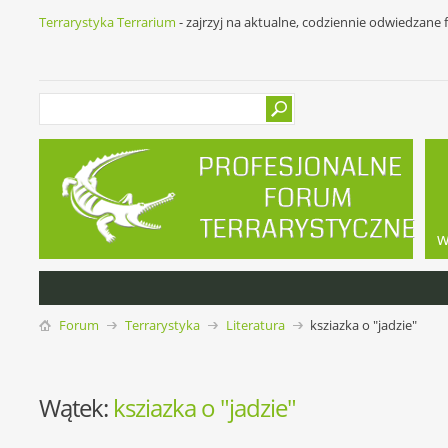
Terrarystyka Terrarium
- zajrzyj na aktualne, codziennie odwiedzane
w
Forum
Terrarystyka
Literatura
ksziazka o "jadzie"
Wątek:
ksziazka o "jadzie"