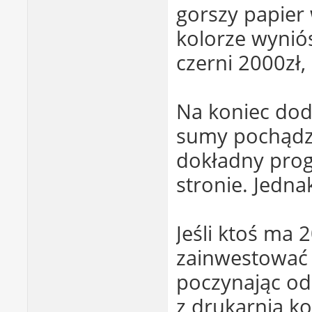
gorszy papier
kolorze wyniós
czerni 2000zł,
Na koniec dod
sumy pochądzą
dokładny prog
stronie. Jedn
Jeśli ktoś ma 
zainwestować 
poczynając od
z drukarnią k