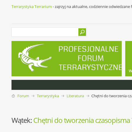
Terrarystyka Terrarium
- zajrzyj na aktualne, codziennie odwiedzane
w
Forum
Terrarystyka
Literatura
Chętni do tworzenia c
Wątek:
Chętni do tworzenia czasopisma 