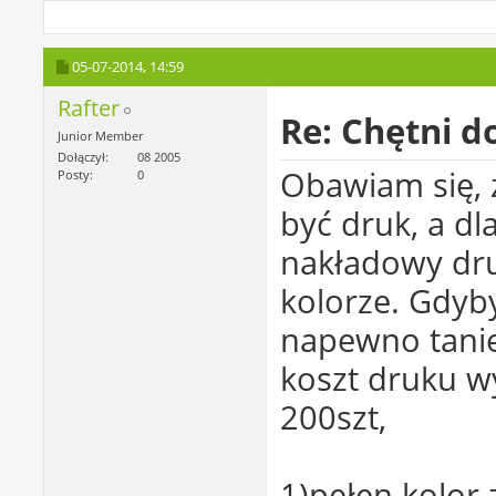
05-07-2014,
14:59
Rafter
Re: Chętni d
Junior Member
Dołączył
08 2005
Obawiam się,
Posty
0
być druk, a dl
nakładowy dru
kolorze. Gdyby
napewno taniej
koszt druku wy
200szt,
1)pełen kolor 