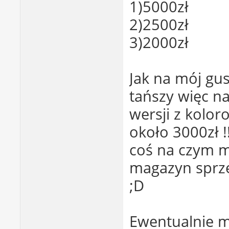
1)5000zł
2)2500zł
3)2000zł
Jak na mój gu
tańszy więc n
wersji z kolor
około 3000zł 
coś na czym mo
magazyn sprze
;D
Ewentualnie m