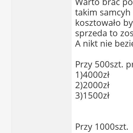
Warto brać po
takim samcyh 
kosztowało by 
sprzeda to zos
A nikt nie bez
Przy 500szt. p
1)4000zł
2)2000zł
3)1500zł
Przy 1000szt.