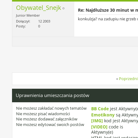
Obywatel_Snejk
Re: Najdłuższe 30 minut w 
Junior Member
konkulzja? na zadupiu nie grzeb
Dołączył
12 2003
Posty
0
«
Poprzedni
Uprawnienia umieszczania postów
Nie możesz
zakładać nowych tematów
BB Code
jest
Aktywny(
Nie możesz
pisać wiadomości
Emotikony
są
Aktywny
Nie możesz
dodawać załączników
[IMG]
kod jest
Aktywny
Nie możesz
edytować swoich postów
[VIDEO]
code is
Aktywny(e)
HTML kod jest
wyłączo