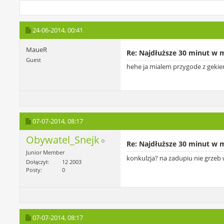
24-06-2014,
00:41
MaueR
Re: Najdłuższe 30 minut w 
Guest
hehe ja mialem przygode z gekiem 
07-07-2014,
08:17
Obywatel_Snejk
Re: Najdłuższe 30 minut w 
Junior Member
konkulzja? na zadupiu nie grzeb
Dołączył
12 2003
Posty
0
07-07-2014,
08:17