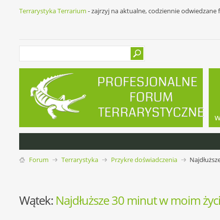
Terrarystyka Terrarium
- zajrzyj na aktualne, codziennie odwiedzane
w
Forum
Terrarystyka
Przykre doświadczenia
Najdłuższ
Wątek:
Najdłuższe 30 minut w moim życ