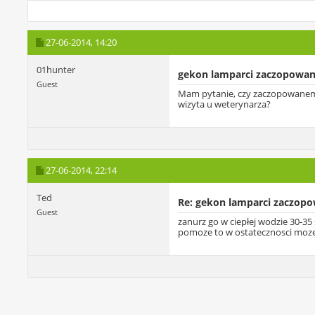
27-06-2014,
14:20
01hunter
gekon lamparci zaczopowan
Guest
Mam pytanie, czy zaczopowanem
wizyta u weterynarza?
27-06-2014,
22:14
Ted
Re: gekon lamparci zaczop
Guest
zanurz go w ciepłej wodzie 30-35 
pomoze to w ostatecznosci moze