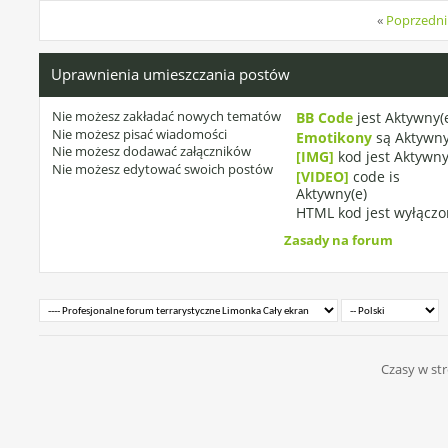
«
Poprzedni
Uprawnienia umieszczania postów
Nie możesz
zakładać nowych tematów
BB Code
jest
Aktywny(
Nie możesz
pisać wiadomości
Emotikony
są
Aktywny
Nie możesz
dodawać załączników
[IMG]
kod jest
Aktywny
Nie możesz
edytować swoich postów
[VIDEO]
code is
Aktywny(e)
HTML kod jest
wyłączo
Zasady na forum
Czasy w str