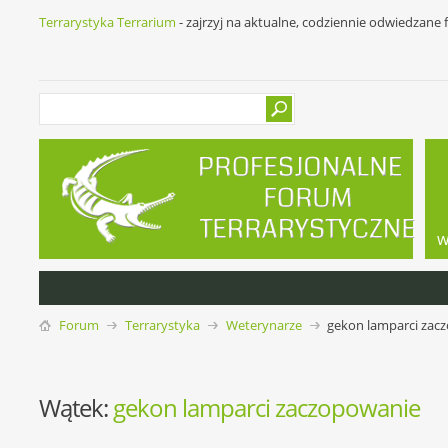
Terrarystyka Terrarium
- zajrzyj na aktualne, codziennie odwiedzane
w
Forum
Terrarystyka
Weterynarze
gekon lamparci zac
Wątek:
gekon lamparci zaczopowanie